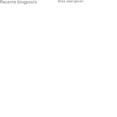
Alles weergeven
Recente blogposts
2 opmerkingen
Collageen Complex